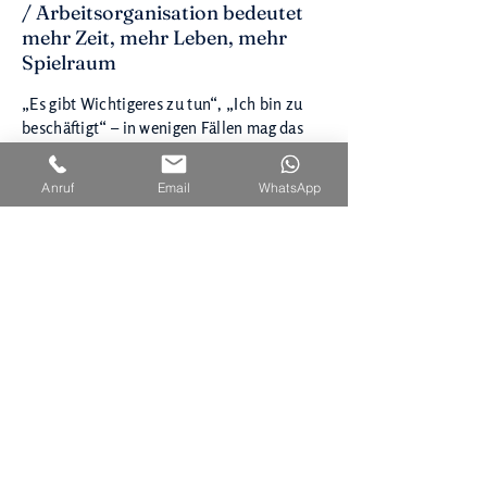
/ Arbeitsorganisation bedeutet
mehr Zeit, mehr Leben, mehr
Spielraum
„Es gibt Wichtigeres zu tun“, „Ich bin zu
beschäftigt“ – in wenigen Fällen mag das
stimmen, aber oft sind einfach schlechte
Arbeitsorganisation oder Prokrastination
Anruf
Email
WhatsApp
der Grund. Schreibtischchaos, überfüllte
Büros, überlaufende E-Mail Fächer,
historisch gewachsene Ablage und veraltete
Prozesse und Herangehensweisen. Die
Suche nach Dingen und Daten kosten Zeit
und frustriert.
Ich zeige Ihnen Wege, um diese Zeitfresser
zu beseitigen. Das größte Chaos entsteht
aber durch die „Aufschieberitis“. Die
meisten von uns nehmen es sich Tag für Tag
vor: „Heute erledige ich alle anstehenden
Aufgaben“. Der Wille ist da und trotzdem